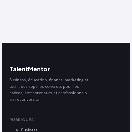
différences et la
matières et choix
valeur de votre
stratégique des
diplôme
options
TalentMentor
Business, éducation, finance, marketing et
tech : des repères concrets pour les
cadres, entrepreneurs et professionnels
en reconversion.
RUBRIQUES
Business