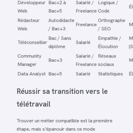
Développeur
Bac+2 à
Salarié /
Logique /
É
Web
Bac+5
Freelance
Code
Rédacteur
Autodidacte
Orthographe
Freelance
M
Web
/ Bac+3
/ SEO
Bac / Sans
Empathie /
M
Téléconseiller
Salarié
diplôme
Élocution
(
Community
Salarié /
Réseaux
Bac+3
M
Manager
Freelance
sociaux
Data Analyst
Bac+5
Salarié
Statistiques
É
Réussir sa transition vers le
télétravail
Trouver un métier compatible est la première
étape, mais s’épanouir dans ce mode