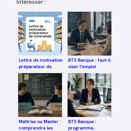
Intéresser :
Lettre de motivation
BTS Banque : faut-il
préparateur de
viser l’emploi
commande :
immédiat ou
exemples, structure
poursuivre ses
et conseils
études pour booster
sa carrière ?
Maîtrise ou Master :
BTS Banque :
comprendre les
programme,