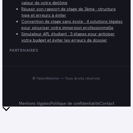
valeur de votre diplôme
Réussir son rapport de stage de 3ème : structure
type et erreurs à éviter
Convention de stage sans école : 4 solutions légales
pour sécuriser votre immersion professionnelle
Simulateur APL étudiant : 3 étapes pour anticiper
votre budget et éviter les erreurs de dossier
PARTENAIRES
©
TalentMentor
— Tous droits réservés.
Mentions légales
Politique de confidentialité
Contact
Retour
en
haut