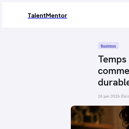
TalentMentor
Business
Temps p
commen
durabl
26 juin 2026
·
Éloï