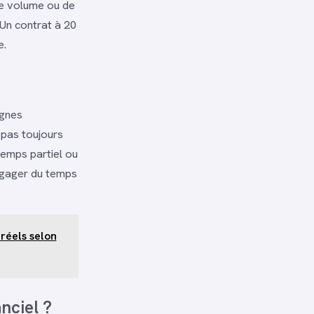
de volume ou de
Un contrat à 20
e.
gnes
 pas toujours
temps partiel ou
dégager du temps
 réels selon
nciel ?