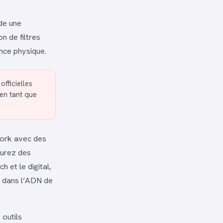
de une
n de filtres
nce physique.
fficielles
en tant que
Work avec des
gurez des
h et le digital,
t dans l’ADN de
outils