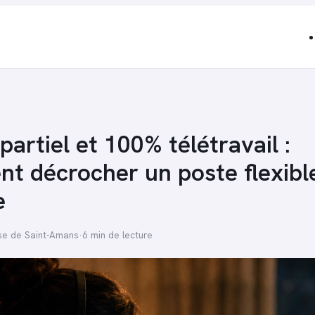
artiel et 100% télétravail :
t décrocher un poste flexibl
e
se de Saint-Amans
·
6 min de lecture