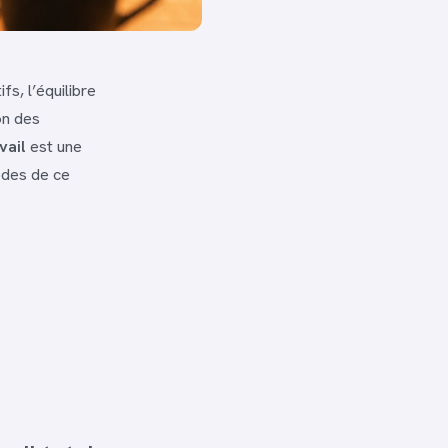
s, l’équilibre
on des
vail
est une
codes de ce