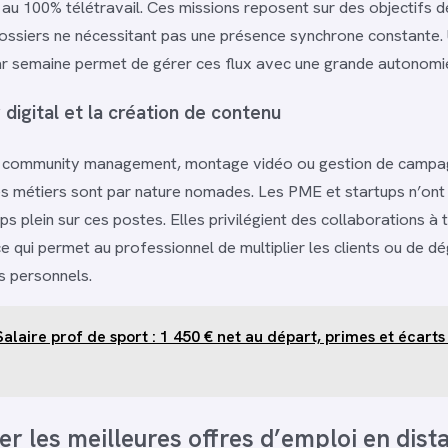
 au 100% télétravail. Ces missions reposent sur des objectifs 
ossiers ne nécessitant pas une présence synchrone constante. 
ar semaine permet de gérer ces flux avec une grande autonomi
digital et la création de contenu
 community management, montage vidéo ou gestion de campa
 ces métiers sont par nature nomades. Les PME et startups n’ont
s plein sur ces postes. Elles privilégient des collaborations à 
ce qui permet au professionnel de multiplier les clients ou de 
s personnels.
Salaire prof de sport : 1 450 € net au départ, primes et écarts
r les meilleures offres d’emploi en dista