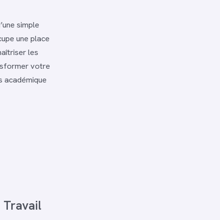
d’une simple
ccupe une place
îtriser les
ansformer votre
rs académique
 Travail