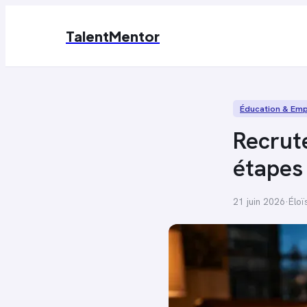
TalentMentor
Éducation & Emp
Recrute
étapes 
21 juin 2026
·
Éloï