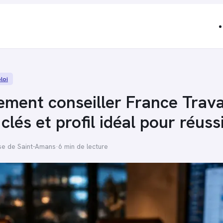
loi
ment conseiller France Travai
clés et profil idéal pour réuss
se de Saint-Amans
·
6 min de lecture