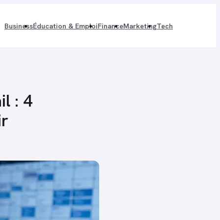
Business
Éducation & Emploi
Finance
Marketing
Tech
l : 4
ir