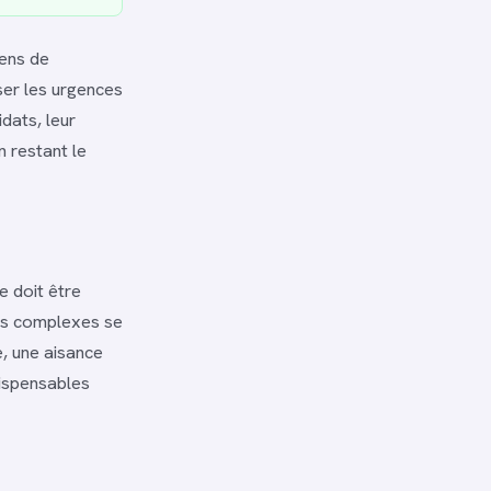
sens de
iser les urgences
dats, leur
n restant le
e doit être
mes complexes se
e, une aisance
dispensables