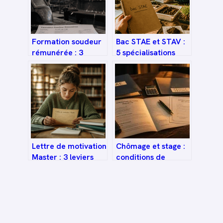
Formation soudeur
Bac STAE et STAV :
rémunérée : 3
5 spécialisations
solutions pour
pour transformer
apprendre le métier
votre passion du
tout en percevant
vivant en carrière
un salaire
concrète
Lettre de motivation
Chômage et stage :
Master : 3 leviers
conditions de
pour convaincre le
cumul, démarches
jury et modèle type
et maintien de vos
droits