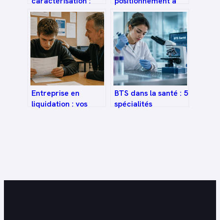
caractérisation :
positionnement à
méthodes, exemples
l’entrée en
et guide complet
formation : simple
formalité ou levier
de performance
pédagogique ?
Entreprise en
BTS dans la santé : 5
liquidation : vos
spécialités
droits d’apprenti et
techniques pour une
la procédure pour
insertion rapide à
percevoir vos
bac+2
salaires restants