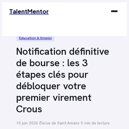
TalentMentor
Business
Éducation & Emploi
Éducation & Emploi
Notification définitive
Finance
de bourse : les 3
Marketing
étapes clés pour
Tech
débloquer votre
premier virement
Crous
10 juin 2026
·
Éloïse de Saint-Amans
·
5 min de lecture