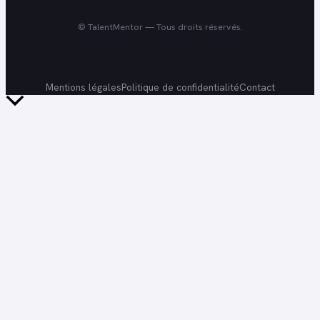
©
TalentMentor
— Tous droits réservés.
Mentions légales
Politique de confidentialité
Contact
Retour
en
haut