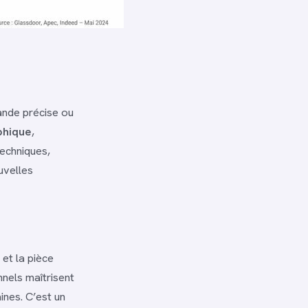
ande précise ou
phique
,
techniques,
uvelles
 et la pièce
onnels maîtrisent
nes. C’est un