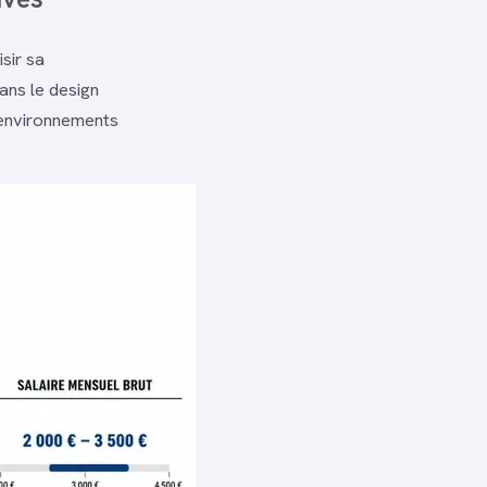
isir sa
ans le design
s environnements