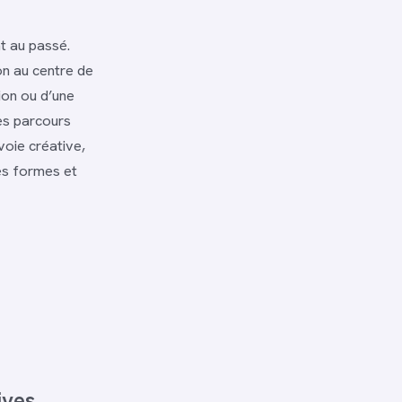
t au passé.
on au centre de
ion ou d’une
es parcours
voie créative,
es formes et
ives