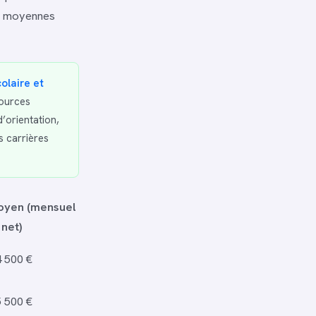
es moyennes
olaire et
sources
d’orientation,
s carrières
oyen (mensuel
net)
4 500 €
5 500 €