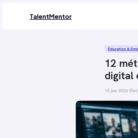
TalentMentor
Éducation & Emp
12 méti
digital
15 juin 2026
·
Éloï