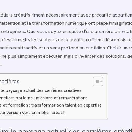
métiers créatifs riment nécessairement avec précarité appartien
’attention et la transformation numérique ont placé l’imaginati
s entreprises. Que vous soyez en quête d’une première orientat
ofessionnelle, les secteurs de la création offrent désormais d
salaires attractifs et un sens profond au quotidien. Choisir une 
e ne plus simplement exécuter, mais d’inventer des solutions, d
s.
matières
e paysage actuel des carrières créatives
 métiers porteurs : missions et rémunérations
et formation : transformer son talent en expertise
conversion vers un métier créatif
e le paysage actuel des carrières créat