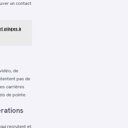
ouver un contact
et pièges à
 vidéo, de
ntentent pas de
Ces carrières
els de pointe.
érations
qui recrutent et