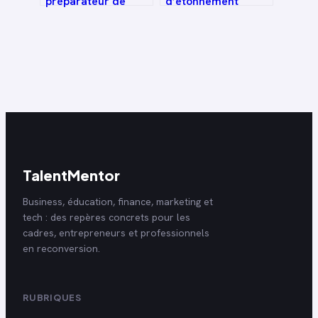
préparateur de
d’étonnement
commande :
modèle word gratuit
exemples, structure
: guide complet et
et conseils
exemples prêts à
l’emploi
TalentMentor
Business, éducation, finance, marketing et
tech : des repères concrets pour les
cadres, entrepreneurs et professionnels
en reconversion.
RUBRIQUES