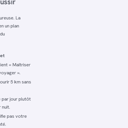
ussir
oureuse. La
en un plan
 du
et
ent « Maîtriser
voyager ».
Courir 5 km sans
 par jour plutôt
 nuit.
rifie pas votre
nté.