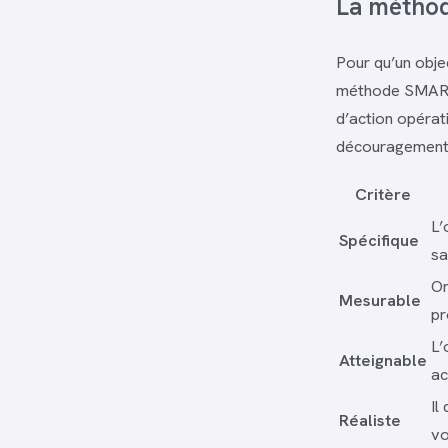
La méthod
Pour qu’un objec
méthode SMART e
d’action opérati
découragement
Critère
L’
Spécifique
sa
On
Mesurable
pr
L’
Atteignable
ac
Il
Réaliste
vo