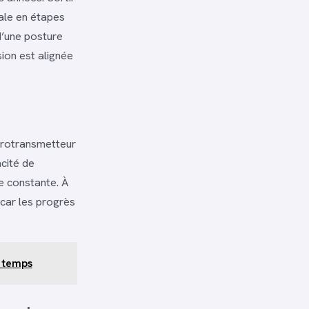
ale en étapes
d’une posture
ion est alignée
eurotransmetteur
cité de
ne constante. À
 car les progrès
e temps