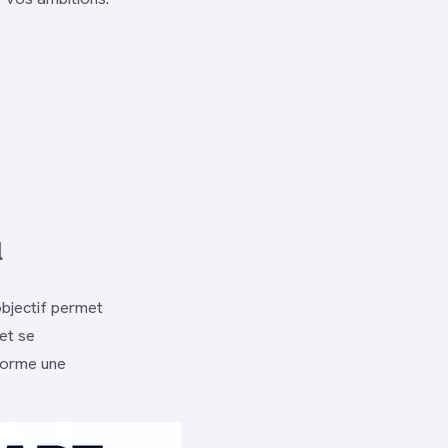
l
objectif permet
 et se
sforme une