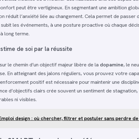
onfort peut être vertigineux. En segmentant une ambition glob
 on réduit l’anxiété liée au changement. Cela permet de passer 
n subit les événements, à une posture proactive où chaque décis
 à long terme.
stime de soi par la réussite
ur le chemin d’un objectif majeur libère de la
dopamine
, le n
e. En atteignant des jalons réguliers, vous prouvez votre capa
 renforcement positif est nécessaire pour maintenir une discipli
ence d’objectifs clairs crée souvent un sentiment de stagnation,
ables ni visibles.
Emploi design : où chercher, filtrer et postuler sans perdre d