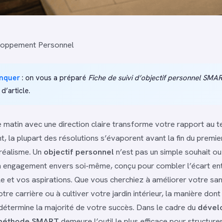
oppement Personnel
nquer
: on vous a préparé
Fiche de suivi d’objectif personnel SMA
 d’article.
 matin avec une direction claire transforme votre rapport au 
nt, la plupart des résolutions s’évaporent avant la fin du premi
 réalisme. Un
objectif personnel
n’est pas un simple souhait ou
 un engagement envers soi-même, conçu pour combler l’écart en
lle et vos aspirations. Que vous cherchiez à améliorer votre sa
tre carrière ou à cultiver votre jardin intérieur, la manière do
 détermine la majorité de votre succès. Dans le cadre du
dével
méthode SMART
demeure l’outil le plus efficace pour structure