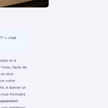
RT
— c’est
temps et à
er mois, faute de
 un rêve
tre votre
nté, à donner un
nt vous formulez
oppement
r vos ambitions.