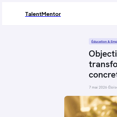
TalentMentor
Éducation & Emp
Objecti
transfo
concre
7 mai 2026
·
Éloï