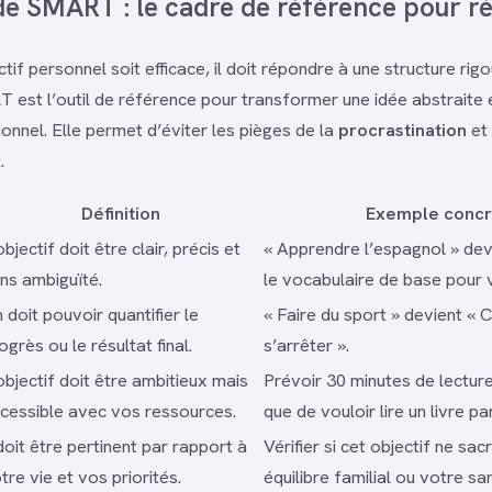
e SMART : le cadre de référence pour ré
tif personnel soit efficace, il doit répondre à une structure rig
st l’outil de référence pour transformer une idée abstraite 
onnel. Elle permet d’éviter les pièges de la
procrastination
et
.
Définition
Exemple concr
objectif doit être clair, précis et
« Apprendre l’espagnol » devi
ns ambiguïté.
le vocabulaire de base pour 
 doit pouvoir quantifier le
« Faire du sport » devient « 
ogrès ou le résultat final.
s’arrêter ».
objectif doit être ambitieux mais
Prévoir 30 minutes de lecture
cessible avec vos ressources.
que de vouloir lire un livre par
 doit être pertinent par rapport à
Vérifier si cet objectif ne sac
tre vie et vos priorités.
équilibre familial ou votre sa