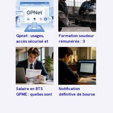
Gpnet : usages,
Formation soudeur
accès sécurisé et
rémunérée : 3
bonnes pratiques
solutions pour
pour en tirer parti
apprendre le métier
tout en percevant
un salaire
Salaire en BTS
Notification
GPME : quelles sont
définitive de bourse
les grilles de
: les 3 étapes clés
rémunération en
pour débloquer
alternance selon
votre premier