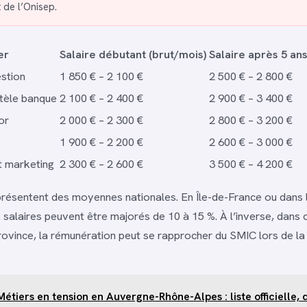
 de l’Onisep.
er
Salaire débutant (brut/mois)
Salaire après 5 ans
estion
1 850 € – 2 100 €
2 500 € – 2 800 €
ntèle banque
2 100 € – 2 400 €
2 900 € – 3 400 €
or
2 000 € – 2 300 €
2 800 € – 3 200 €
1 900 € – 2 200 €
2 600 € – 3 000 €
t marketing
2 300 € – 2 600 €
3 500 € – 4 200 €
présentent des moyennes nationales. En Île-de-France ou dans 
 salaires peuvent être majorés de 10 à 15 %. À l’inverse, dans 
rovince, la rémunération peut se rapprocher du SMIC lors de la
Métiers en tension en Auvergne-Rhône-Alpes : liste officielle,