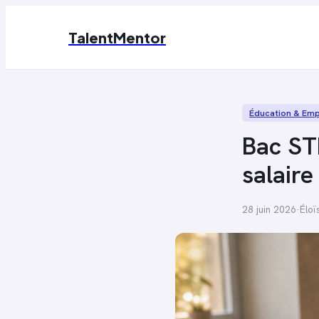
TalentMentor
Éducation & Emp
Bac STM
salaire
28 juin 2026
·
Éloï