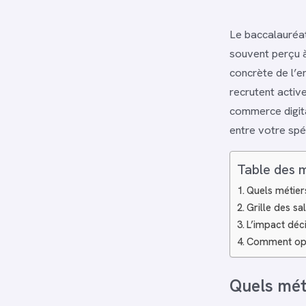
Le baccalauréa
souvent perçu à
concrète de l’e
recrutent activ
commerce digita
entre votre spéc
Table des 
Quels métier
Grille des sa
L’impact déci
Comment opti
Quels mét