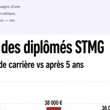
uages d’une
ercatique,
on — les