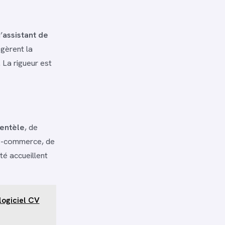
’
assistant de
gèrent la
. La rigueur est
ientèle
, de
 e-commerce, de
é accueillent
logiciel CV