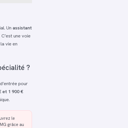
ial. Un
assistant
. C’est une voie
la vie en
pécialité ?
 d’entrée pour
€ et 1 900 €
ique.
vrez le
STMG grâce au