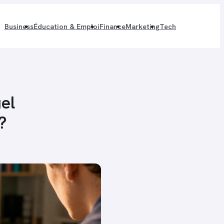
Business
Éducation & Emploi
Finance
Marketing
Tech
el
?