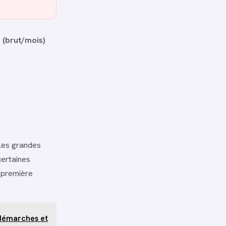
 (brut/mois)
les grandes
certaines
 première
 démarches et