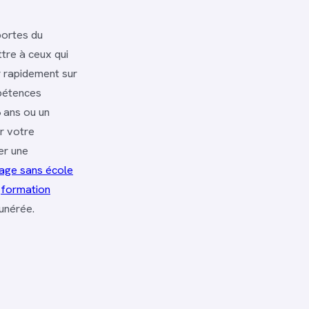
portes du
tre à ceux qui
r rapidement sur
mpétences
 ans ou un
r votre
er une
tage sans école
a
formation
unérée.