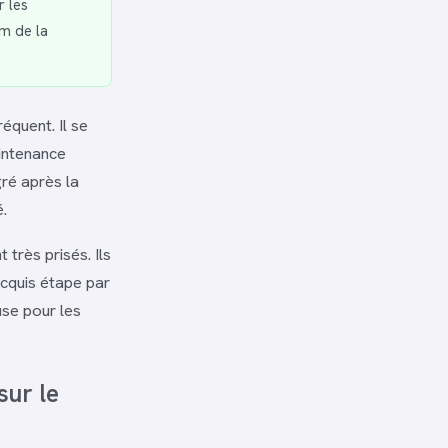
 les
om de la
réquent. Il se
aintenance
gré après la
.
 très prisés. Ils
cquis étape par
use pour les
sur le