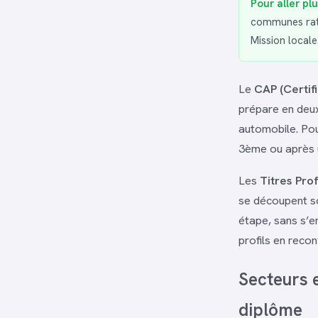
Pour aller plu
communes ratta
Mission locale.
Le
CAP (Certif
prépare en deux
automobile. Pou
3ème ou après un
Les
Titres Pro
se découpent s
étape, sans s’e
profils en recon
Secteurs e
diplôme