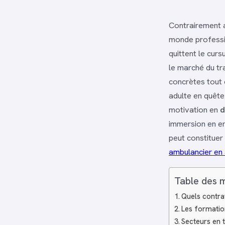
Contrairement a
monde professi
quittent le cur
le marché du tr
concrètes tout 
adulte en quête
motivation en
d
immersion en en
peut constituer 
ambulancier en
Table des 
Quels contrat
Les formatio
Secteurs en t