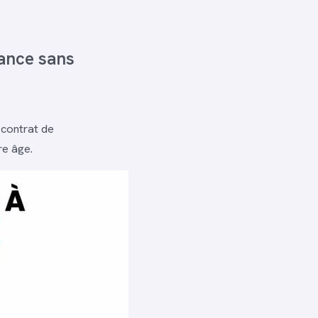
nance sans
 contrat de
re âge.