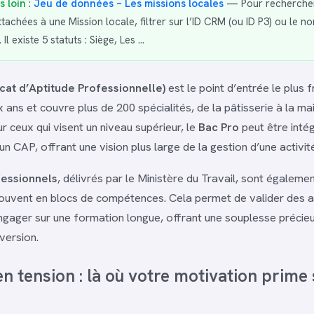
s loin
:
Jeu de données – Les missions locales
— Pour rechercher
chées à une Mission locale, filtrer sur l’ID CRM (ou ID P3) ou le n
 Il existe 5 statuts : Siège, Les …
icat d’Aptitude Professionnelle)
est le point d’entrée le plus f
 ans et couvre plus de 200 spécialités, de la pâtisserie à la m
r ceux qui visent un niveau supérieur, le
Bac Pro
peut être inté
 CAP, offrant une vision plus large de la gestion d’une activité
fessionnels
, délivrés par le Ministère du Travail, sont également
ouvent en blocs de compétences. Cela permet de valider des a
ngager sur une formation longue, offrant une souplesse précie
version.
n tension : là où votre motivation prime 