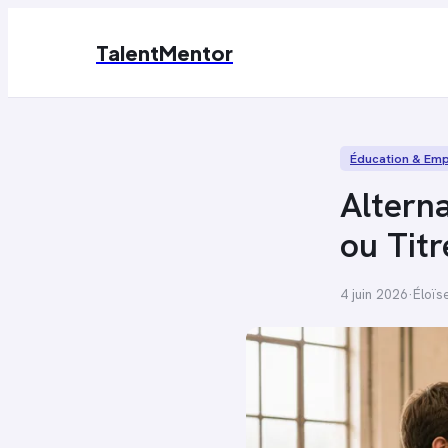
TalentMentor
Éducation & Emp
Alterna
ou Titr
4 juin 2026
·
Éloïs