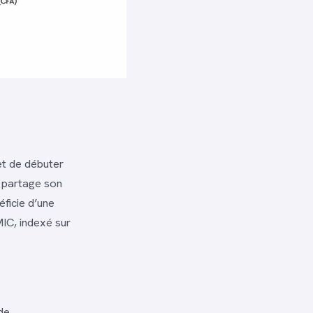
et de débuter
i partage son
éficie d’une
IC, indexé sur
de