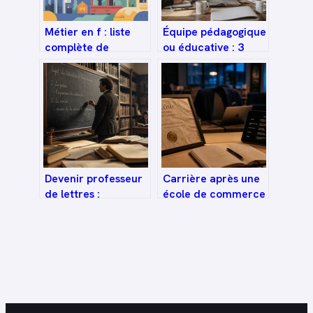
Métier en f : liste
Équipe pédagogique
complète de
ou éducative : 3
métiers qui
différences
commencent par f
majeures pour ne
plus les confondre
Devenir professeur
Carrière après une
de lettres :
école de commerce
parcours, concours
: 4 trajectoires pour
et réalités du métier
réussir votre
insertion