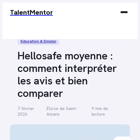
TalentMentor
Business
Éducation & Emploi
Éducation & Emploi
Hellosafe moyenne :
Finance
comment interpréter
Marketing
les avis et bien
Tech
comparer
7 février
Éloïse de Saint-
9 min de
·
·
2026
Amans
lecture