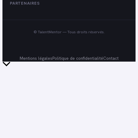
PARTENAIRES
©
TalentMentor
— Tous droits réservés.
Mentions légales
Politique de confidentialité
Contact
Retour
en
haut