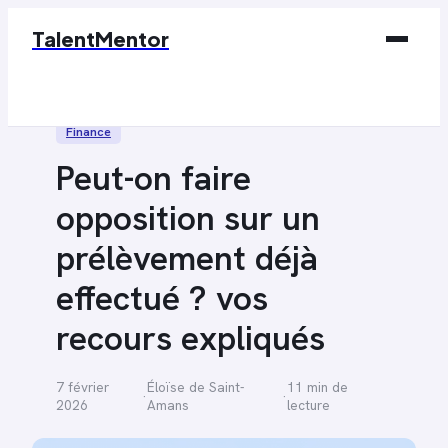
TalentMentor
Business
Finance
Éducation & Emploi
Peut-on faire
Finance
opposition sur un
Marketing
prélèvement déjà
Tech
effectué ? vos
recours expliqués
7 février
Éloïse de Saint-
11 min de
·
·
2026
Amans
lecture