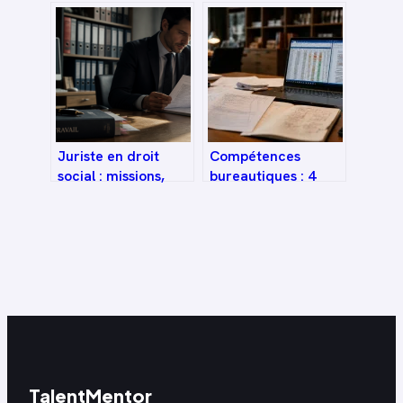
méthodes, exemples
comment rédiger
et astuces pour
une lettre de
progresser
motivation
convaincante sans
expérience directe
Juriste en droit
Compétences
social : missions,
bureautiques : 4
compétences et
piliers pour booster
stratégies pour
votre employabilité
décrocher votre
premier poste
TalentMentor