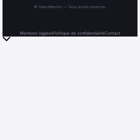
©
TalentMentor
— Tous droits réservés.
Mentions légales
Politique de confidentialité
Contact
Retour
en
haut