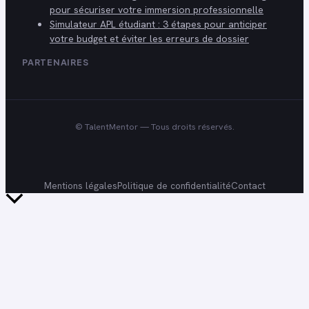
pour sécuriser votre immersion professionnelle
Simulateur APL étudiant : 3 étapes pour anticiper
votre budget et éviter les erreurs de dossier
PARTENAIRES
©
TalentMentor
— Tous droits réservés.
Mentions légales
Politique de confidentialité
Contact
Retour
en
haut