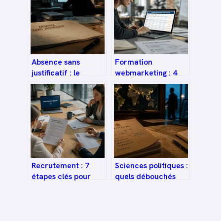
Absence sans
Formation
justificatif : le
webmarketing : 4
1/30ème indivisible
leviers stratégiques
et les 4 risques
pour booster votre
majeurs pour votre
rentabilité
carrière
d’enseignant
Recrutement : 7
Sciences politiques :
étapes clés pour
quels débouchés
sécuriser votre
réels pour votre
embauche et
carrière ?
fidéliser vos talents