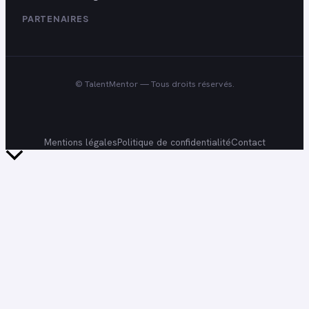
PARTENAIRES
©
TalentMentor
— Tous droits réservés.
Mentions légales
Politique de confidentialité
Contact
Retour
en
haut