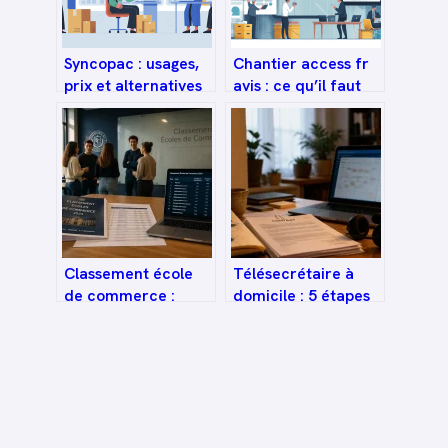
Syncopac : usages,
Chantier access fr
prix et alternatives
avis : ce qu’il faut
pour les
vraiment savoir
professionnels
avant de vous
lancer
Classement école
Télésecrétaire à
de commerce :
domicile : 5 étapes
comment décrypter
pour trouver une
les labels, le réseau
offre fiable et
et la réalité de
réussir sa
l’insertion ?
candidature