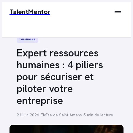
TalentMentor
Business
Business
Éducation & Emploi
Expert ressources
Finance
humaines : 4 piliers
Marketing
pour sécuriser et
Tech
piloter votre
entreprise
21 juin 2026
·
Éloïse de Saint-Amans
·
5 min de lecture