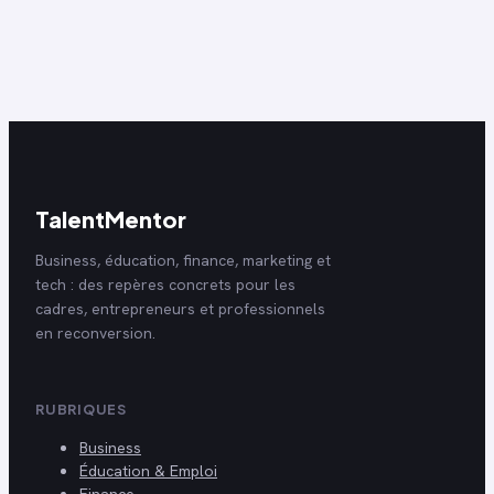
expérience
résultats
mesurables
TalentMentor
Business, éducation, finance, marketing et
tech : des repères concrets pour les
cadres, entrepreneurs et professionnels
en reconversion.
RUBRIQUES
Business
Éducation & Emploi