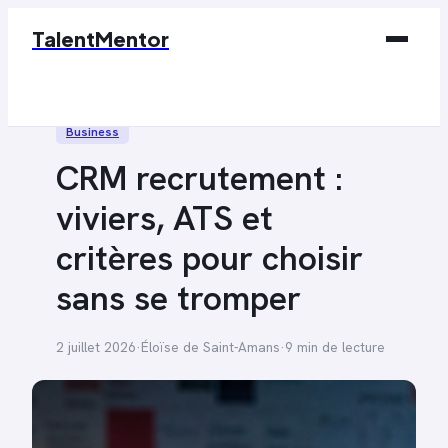
TalentMentor
Business
Business
Éducation & Emploi
CRM recrutement :
Finance
viviers, ATS et
Marketing
critères pour choisir
Tech
sans se tromper
2 juillet 2026
·
Éloïse de Saint-Amans
·
9 min de lecture