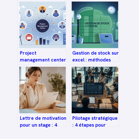
Project
Gestion de stock sur
management center
excel : méthodes
comment en faire
simples, modèles et
un levier de
bonnes pratiques
performance
Lettre de motivation
Pilotage stratégique
pour un stage : 4
: 4 étapes pour
piliers pour
transformer vos
convaincre sans
objectifs en