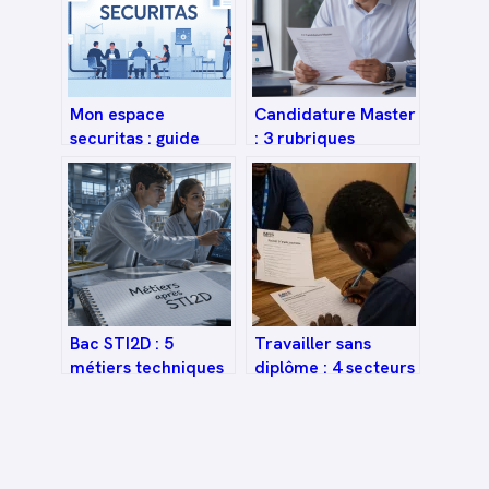
Mon espace
Candidature Master
securitas : guide
: 3 rubriques
complet pour se
stratégiques pour
connecter et
convaincre les jurys
l’utiliser facilement
de sélection
Bac STI2D : 5
Travailler sans
métiers techniques
diplôme : 4 secteurs
qui recrutent avec
qui recrutent et les
des salaires
leviers pour réussir
attractifs