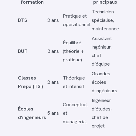
formation
principaux
Technicien
Pratique et
BTS
2 ans
spécialisé,
opérationnel
maintenance
Assistant
Équilibré
ingénieur,
BUT
3 ans
(théorie +
chef
pratique)
d’équipe
Grandes
Classes
Théorique
2 ans
écoles
Prépa (TSI)
et intensif
d’ingénieurs
Ingénieur
Conceptuel
Écoles
d’études,
5 ans
et
d’ingénieurs
chef de
managérial
projet