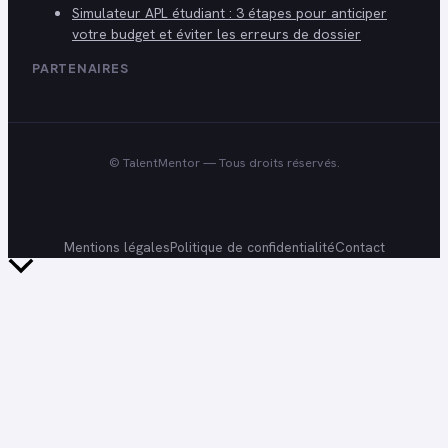
Simulateur APL étudiant : 3 étapes pour anticiper
votre budget et éviter les erreurs de dossier
PARTENAIRES
©
TalentMentor
— Tous droits réservés.
Mentions légales
Politique de confidentialité
Contact
Retour
en
haut