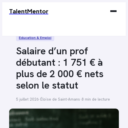
TalentMentor
Business
Éducation & Emploi
Éducation & Emploi
Salaire d’un prof
Finance
débutant : 1 751 € à
Marketing
plus de 2 000 € nets
Tech
selon le statut
5 juillet 2026
·
Éloïse de Saint-Amans
·
8 min de lecture