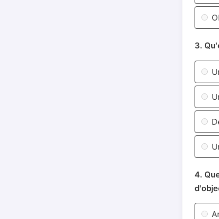
Ob
3. Qu'
Un
Un
De
Un
4. Que
d'obje
Ar