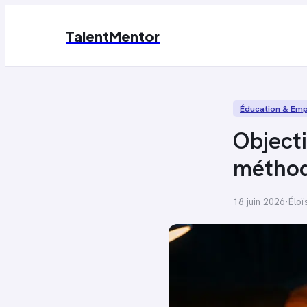
TalentMentor
Éducation & Emp
Objecti
méthod
18 juin 2026
·
Éloï