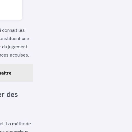
i connaît les
constituent une
r du jugement
nces acquises.
naître
er des
nnel. La méthode
lus dynamique.