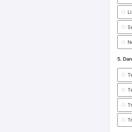
Li
Se
Ne
5. Dan
Te
Te
Tr
Tr