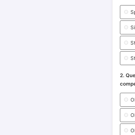
Sp
Si
St
St
2. Que
compé
Ob
Ob
Ob