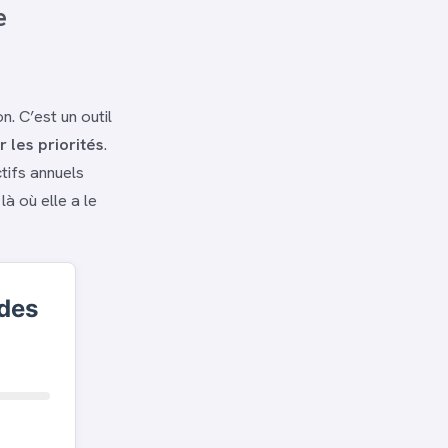
e
n. C’est un outil
r les priorités
.
ctifs annuels
à où elle a le
 des