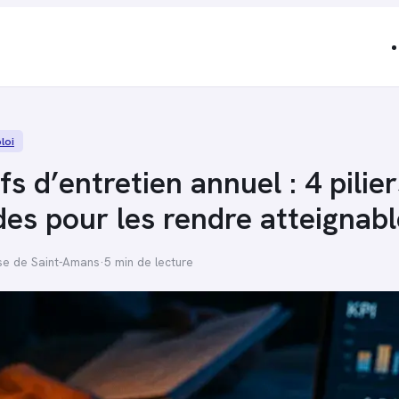
loi
fs d’entretien annuel : 4 pilier
es pour les rendre atteignabl
se de Saint-Amans
·
5 min de lecture