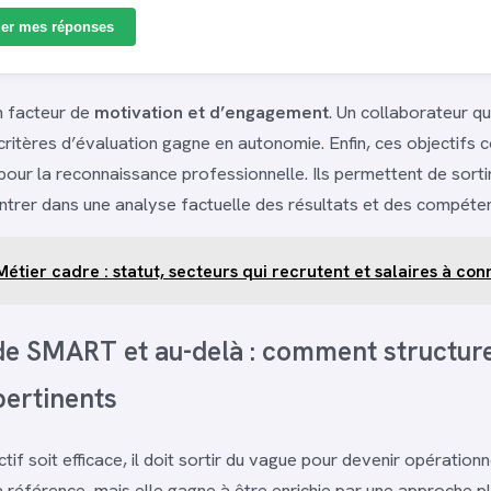
der mes réponses
un facteur de
motivation et d’engagement
. Un collaborateur qu
 critères d’évaluation gagne en autonomie. Enfin, ces objectifs 
pour la reconnaissance professionnelle. Ils permettent de sorti
entrer dans une analyse factuelle des résultats et des compéte
Métier cadre : statut, secteurs qui recrutent et salaires à con
e SMART et au-delà : comment structur
pertinents
tif soit efficace, il doit sortir du vague pour devenir opératio
référence, mais elle gagne à être enrichie par une approche p