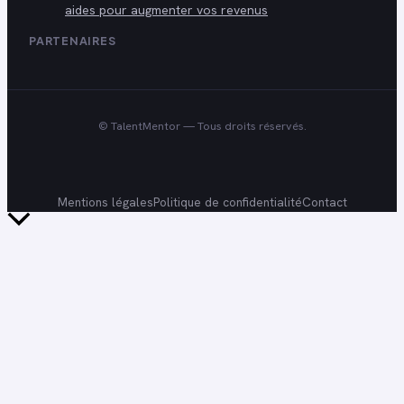
aides pour augmenter vos revenus
PARTENAIRES
©
TalentMentor
— Tous droits réservés.
Mentions légales
Politique de confidentialité
Contact
Retour
en
haut