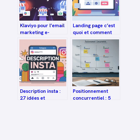
Klaviyo pour l’email
Landing page c’est
marketing e-
quoi et comment
commerce une
l’utiliser
seule majuscule
efficacement en
marketing
Description insta :
Positionnement
27 idées et
concurrentiel : 5
méthodes pour un
indicateurs clés
profil qui accroche
pour évaluer votre
place sur le marché