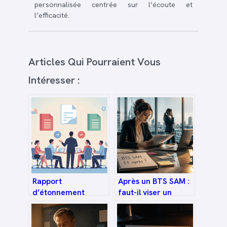
personnalisée centrée sur l’écoute et
l’efficacité.
Articles Qui Pourraient Vous
Intéresser :
Rapport
Après un BTS SAM :
d’étonnement
faut-il viser un
modèle word gratuit
Bac+3 ou intégrer
: guide complet et
immédiatement le
exemples prêts à
marché du travail ?