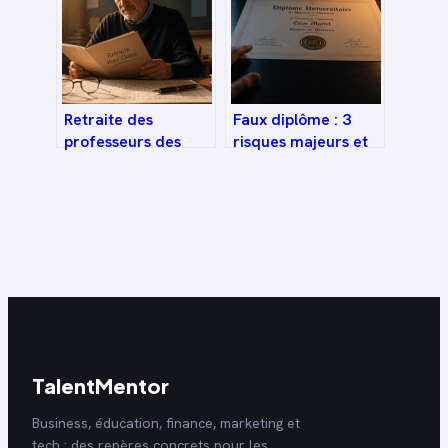
l’emploi
Retraite des
Faux diplôme : 3
professeurs des
risques majeurs et
écoles hors classe :
la réalité des
calcul du montant
techniques de
et leviers
reproduction
d’optimisation
TalentMentor
Business, éducation, finance, marketing et
tech : des repères concrets pour les