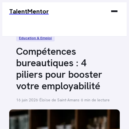
TalentMentor
Business
Éducation & Emploi
Éducation & Emploi
Compétences
Finance
bureautiques : 4
Marketing
piliers pour booster
Tech
votre employabilité
16 juin 2026
·
Éloïse de Saint-Amans
·
6 min de lecture