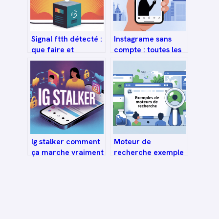
Signal ftth détecté :
Instagrame sans
que faire et
compte : toutes les
comment bien
façons d’accéder
l’interpréter
au réseau
discretement
Ig stalker comment
Moteur de
ça marche vraiment
recherche exemple
et quels risques
: comprendre,
pour vous
comparer et choisir
les bons outils