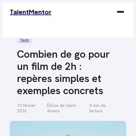
TalentMentor
Business
Tech
Éducation & Emploi
Combien de go pour
Finance
un film de 2h :
Marketing
repères simples et
Tech
exemples concrets
10 février
Éloïse de Saint-
8 min de
·
·
2026
Amans
lecture