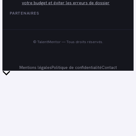
votre budget et éviter les erreurs de dossier
PARTENAIRES
©
TalentMentor
— Tous droits réservés.
Mentions légales
Politique de confidentialité
Contact
Retour
en
haut